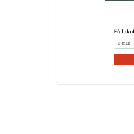
Få loka
Email