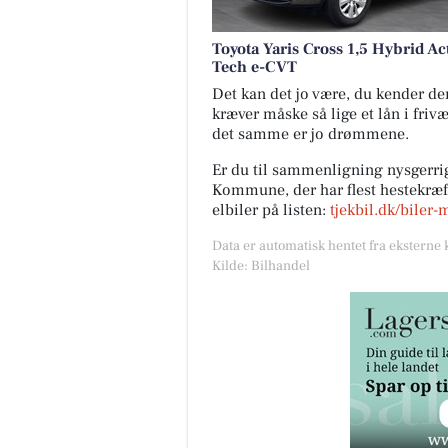
Toyota Yaris Cross 1,5 Hybrid Ac
Tech e-CVT
Det kan det jo være, du kender den 
kræver måske så lige et lån i friv
det samme er jo drømmene.
Er du til sammenligning nysgerrig
Kommune, der har flest hestekræfte
elbiler på listen:
tjekbil.dk/biler-
Data er automatisk hentet fra eksterne 
Kilde: Bilhandel