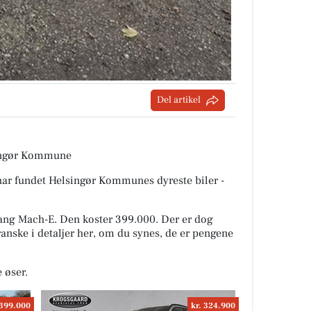
Del artikel
lsingør Kommune
 har fundet Helsingør Kommunes dyreste biler -
tang Mach-E. Den koster 399.000. Der er dog
granske i detaljer her, om du synes, de er pengene
e øser.
 399.000
kr. 324.900