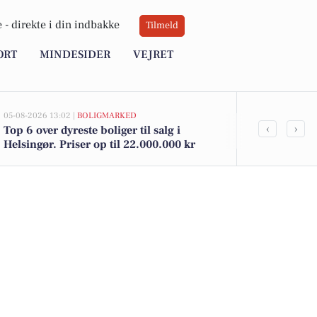
 -
direkte i din indbakke
Tilmeld
ORT
MINDESIDER
VEJRET
05-08-2026 13:02 |
BOLIGMARKED
05-08-2026 13:01
‹
›
Top 6 over dyreste boliger til salg i
Nordlandsvej
Helsingør. Priser op til 22.000.000 kr
kommet til s
boligerne he