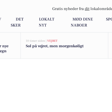
Gratis nyheder fra
dit
lokalområde
V
DET
LOKALT
MØD DINE
SP
SKER
NYT
NABOER
10 timer siden |
VEJRET
r nye
Sol på vejret, men morgenkøligt
megn