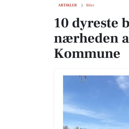
10 dyreste biler til salg i nærheden 
ARTIKLER
Biler
10 dyreste bi
nærheden a
Kommune