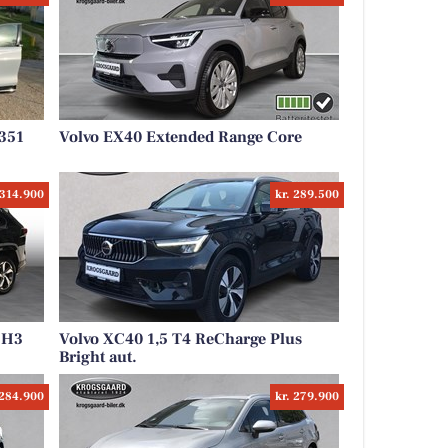
351
Volvo EX40 Extended Range Core
 314.900
kr. 289.500
 H3
Volvo XC40 1,5 T4 ReCharge Plus
Bright aut.
 284.900
kr. 279.900