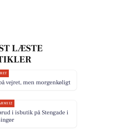
ST LÆSTE
TIKLER
JRET
på vejret, men morgenkøligt
ARM112
rud i isbutik på Stengade i
singør