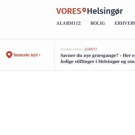
VORES
Helsingør
ALARM112
BOLIG
ERHVER
4 timer siden |
JOBNYT
Seneste nyt ›
Savner du nye græsgange? - Her e
ledige stillinger i Helsingør og o