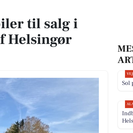
af Helsingør Kommune
ler til salg i
f Helsingør
ME
AR
VE
Sol 
AL
Indb
Hel