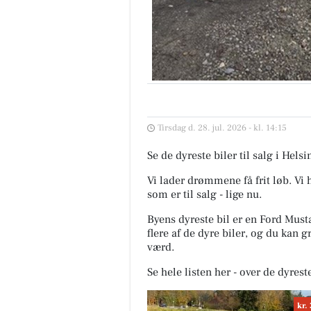
Tirsdag d. 28. jul. 2026 - kl. 14:15
Se de dyreste biler til salg i He
Vi lader drømmene få frit løb. Vi
som er til salg - lige nu.
Byens dyreste bil er en Ford Mus
flere af de dyre biler, og du kan 
værd.
Se hele listen her - over de dyrest
kr.