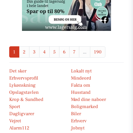
1
2
3
4
5
6
7
...
190
Det sker
Lokalt nyt
Erhvervsprofil
Mindeord
Lykønskning
Fakta om
Opslagstavlen
Husstand
Krop & Sundhed
Mød dine naboer
Sport
Boligmarked
Dagligvarer
Biler
Vejret
Erhverv
Alarm112
Jobnyt