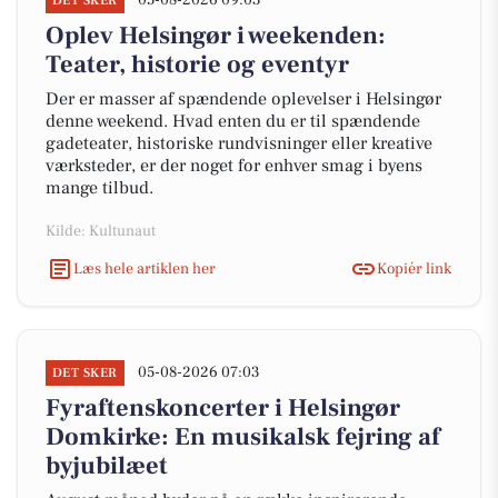
05-08-2026 09:03
DET SKER
Oplev Helsingør i weekenden:
Teater, historie og eventyr
Der er masser af spændende oplevelser i Helsingør
denne weekend. Hvad enten du er til spændende
gadeteater, historiske rundvisninger eller kreative
værksteder, er der noget for enhver smag i byens
mange tilbud.
Kilde: Kultunaut
Læs hele artiklen her
Kopiér link
05-08-2026 07:03
DET SKER
Fyraftenskoncerter i Helsingør
Domkirke: En musikalsk fejring af
byjubilæet