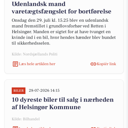
Udenlandsk mand
varetægtsfængslet for bortførelse
Onsdag den 29. juli kl. 15.25 blev en udenlandsk
mand fremstillet i grundlovsforhør ved Retten i
Helsingør. Manden er sigtet for at have tvunget en
kvinde ind i en bil, hvor hendes hænder blev bundet
til sikkerhedsselen.
Kilde: Nordsjællands Politi
Læs hele artiklen her
Kopiér link
28-07-2026 14:15
BILER
10 dyreste biler til salg i nærheden
af Helsingør Kommune
Kilde: Bilhandel