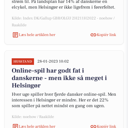
strøm til. På landsplan har 14% af danskerne en
elcykel, men Helsingør er ikke ligefrem i førerfeltet.
Kilde: Index DK/Gallup GBR/OLGU 2H211H2022 - noehow /
Raakilde
Læs hele artiklen her
Kopiér link
28-01-2023 10:02
HUSSTAND
Online-spil har godt fat i
danskerne - men ikke så meget i
Helsingør
Hver uge spiller hver fjerde dansker online-spil. Men
interessen i Helsingør er mindre. Her er det 22%
som spiller på nettet mindst en gang om ugen.
Kilde: noehow / Raakilde
Læs hele artiklen her
Kopiér link