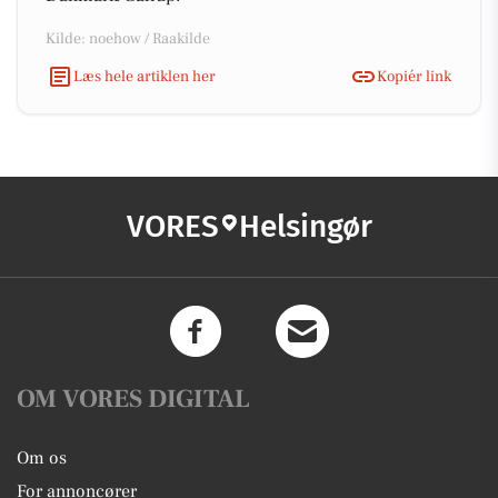
Kilde: noehow / Raakilde
Læs hele artiklen her
Kopiér link
VORES
Helsingør
OM VORES DIGITAL
Om os
For annoncører