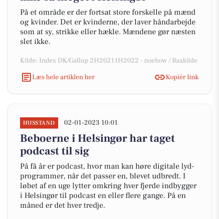
På et område er der fortsat store forskelle på mænd
og kvinder. Det er kvinderne, der laver håndarbejde
som at sy, strikke eller hækle. Mændene gør næsten
slet ikke.
Kilde: Index DK/Gallup 2H20211H2022 - noehow / Raakilde
Læs hele artiklen her
Kopiér link
02-01-2023 10:01
HUSSTAND
Beboerne i Helsingør har taget
podcast til sig
På få år er podcast, hvor man kan høre digitale lyd-
programmer, når det passer en, blevet udbredt. I
løbet af en uge lytter omkring hver fjerde indbygger
i Helsingør til podcast en eller flere gange. På en
måned er det hver tredje.