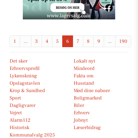
1
...
3
4
5
6
7
8
9
...
190
Det sker
Lokalt nyt
Erhvervsprofil
Mindeord
Lykønskning
Fakta om
Opslagstavlen
Husstand
Krop & Sundhed
Mød dine naboer
Sport
Boligmarked
Dagligvarer
Biler
Vejret
Erhverv
Alarm112
Jobnyt
Historisk
Læserbidrag
Kommunalvalg 2025