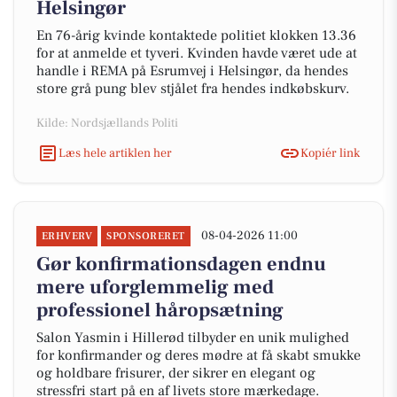
Helsingør
En 76-årig kvinde kontaktede politiet klokken 13.36
for at anmelde et tyveri. Kvinden havde været ude at
handle i REMA på Esrumvej i Helsingør, da hendes
store grå pung blev stjålet fra hendes indkøbskurv.
Kilde: Nordsjællands Politi
Læs hele artiklen her
Kopiér link
08-04-2026 11:00
ERHVERV
SPONSORERET
Gør konfirmationsdagen endnu
mere uforglemmelig med
professionel håropsætning
Salon Yasmin i Hillerød tilbyder en unik mulighed
for konfirmander og deres mødre at få skabt smukke
og holdbare frisurer, der sikrer en elegant og
stressfri start på en af livets store mærkedage.