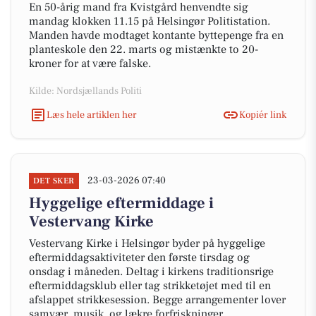
En 50-årig mand fra Kvistgård henvendte sig
mandag klokken 11.15 på Helsingør Politistation.
Manden havde modtaget kontante byttepenge fra en
planteskole den 22. marts og mistænkte to 20-
kroner for at være falske.
Kilde: Nordsjællands Politi
Læs hele artiklen her
Kopiér link
23-03-2026 07:40
DET SKER
Hyggelige eftermiddage i
Vestervang Kirke
Vestervang Kirke i Helsingør byder på hyggelige
eftermiddagsaktiviteter den første tirsdag og
onsdag i måneden. Deltag i kirkens traditionsrige
eftermiddagsklub eller tag strikketøjet med til en
afslappet strikkesession. Begge arrangementer lover
samvær, musik, og lækre forfriskninger.