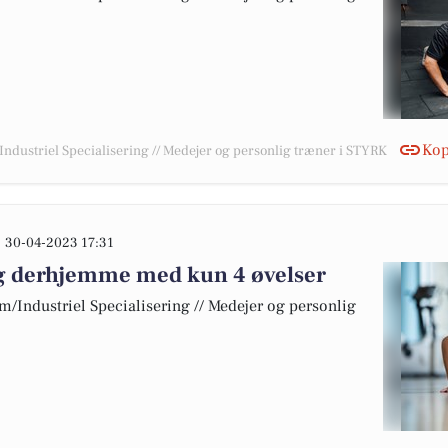
Kop
/Industriel Specialisering // Medejer og personlig træner i STYRK
30-04-2023 17:31
g derhjemme med kun 4 øvelser
 m/Industriel Specialisering // Medejer og personlig