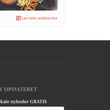
Læs hele artiklen her
V OPDATERET
okale nyheder GRATIS