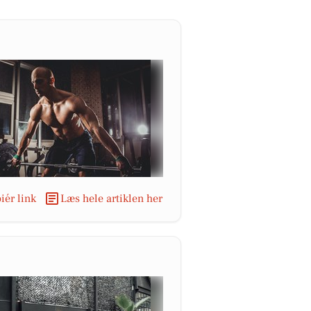
iér link
Læs hele artiklen her