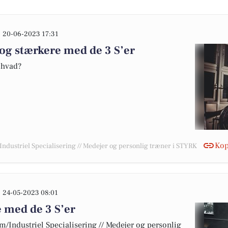
20-06-2023 17:31
 og stærkere med de 3 S’er
, hvad?
Kop
/Industriel Specialisering // Medejer og personlig træner i STYRK
24-05-2023 08:01
e med de 3 S’er
 m/Industriel Specialisering // Medejer og personlig