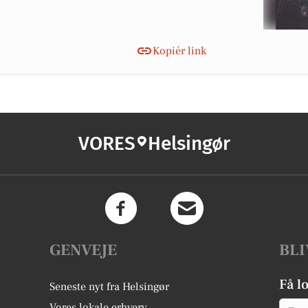
Kopiér link
VORES
Helsingør
GENVEJE
BLI
Få l
Seneste nyt fra Helsingør
Email
Vores lokale erhverv