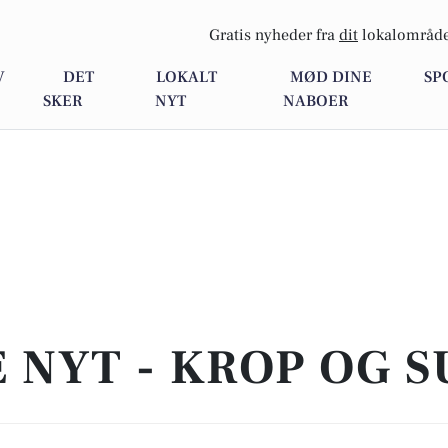
Gratis nyheder fra
dit
lokalområde
V
DET
LOKALT
MØD DINE
SP
SKER
NYT
NABOER
E NYT - KROP OG 