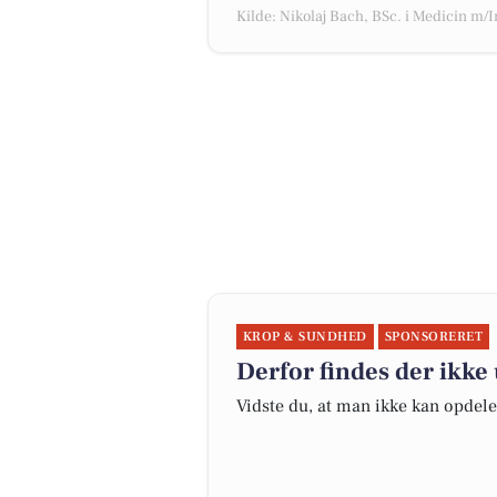
Kilde: Nikolaj Bach, BSc. i Medicin m/
KROP & SUNDHED
SPONSORERET
Derfor findes der ikk
Vidste du, at man ikke kan opdel