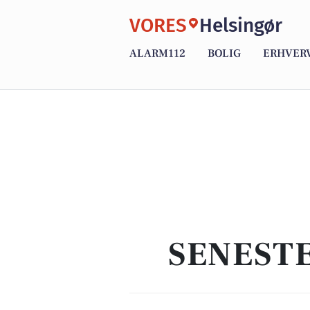
VORES
Helsingør
ALARM112
BOLIG
ERHVER
SENEST