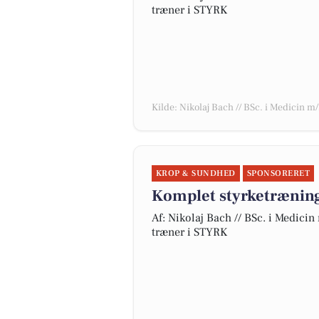
træner i STYRK
Kilde: Nikolaj Bach // BSc. i Medicin m
KROP & SUNDHED
SPONSORERET
Komplet styrketrænin
Af: Nikolaj Bach // BSc. i Medicin
træner i STYRK