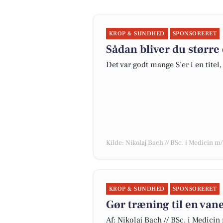
KROP & SUNDHED
SPONSORERET
Sådan bliver du større
Det var godt mange S’er i en titel
Kilde: Nikolaj Bach // BSc. i Medicin m
KROP & SUNDHED
SPONSORERET
Gør træning til en van
Af: Nikolaj Bach // BSc. i Medicin