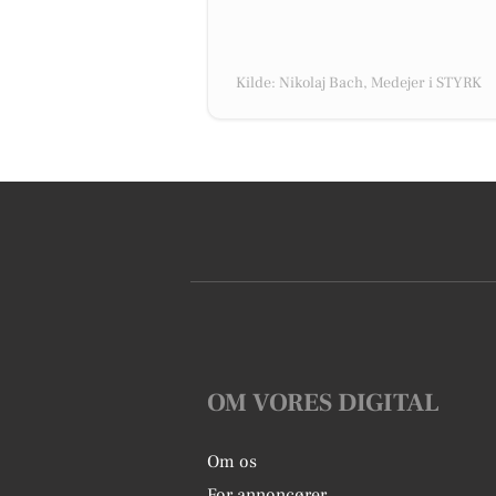
Kilde: Nikolaj Bach, Medejer i STYRK
OM VORES DIGITAL
Om os
For annoncører