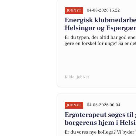
04-08-2026 15:22
JOBNYT
Energisk klubmedarbej
Helsingør og Espergær
Er du typen, der altid har god en
gøre en forskel for unge? Så er de
Kilde: JobNet
04-08-2026 00:04
JOBNYT
Ergoterapeut søges til
borgerens hjem i Hel
Er du vores nye kollega? Vi byde