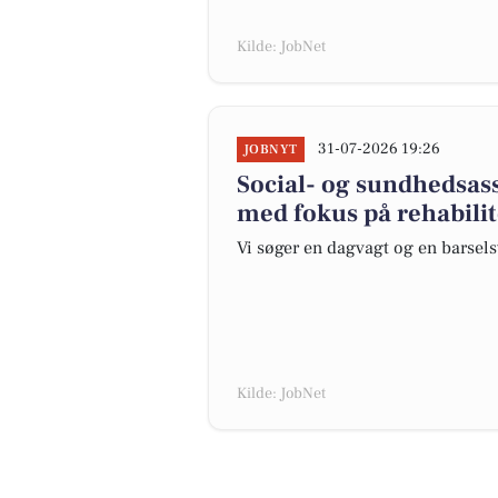
Kilde: JobNet
31-07-2026 19:26
JOBNYT
Social- og sundhedsass
med fokus på rehabili
Vi søger en dagvagt og en barsels
Kilde: JobNet