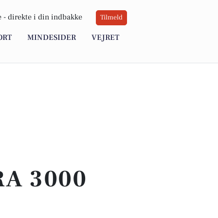
 -
direkte i din indbakke
Tilmeld
ORT
MINDESIDER
VEJRET
RA 3000