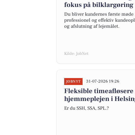
fokus på bilklargørin
Du bliver kundernes første møde 
professionel og effektiv kundeople
og afslutning af lejemålet.
Kilde: JobNet
31-07-2026 19:26
JOBNYT
Fleksible timeafløsere 
hjemmeplejen i Hels
Er du SSH, SSA, SPL.?