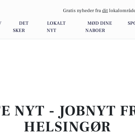
Gratis nyheder fra
dit
lokalområde
V
DET
LOKALT
MØD DINE
SP
SKER
NYT
NABOER
E NYT - JOBNYT F
HELSINGØR