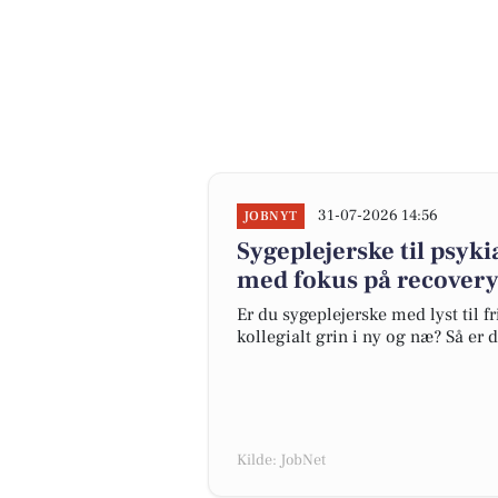
31-07-2026 14:56
JOBNYT
Sygeplejerske til psyk
med fokus på recovery
Er du sygeplejerske med lyst til 
kollegialt grin i ny og næ? Så er d
Kilde: JobNet