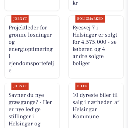
kr
JOBNYT
BOLIGMARKED
Projektleder for
Ryesvej 7 i
grønne løsninger
Helsingør er solgt
og
for 4.575.000 - se
energioptimering
køberen og 4
i
andre solgte
ejendomsportefølj
boliger
e
JOBNYT
BILER
Savner du nye
10 dyreste biler til
græsgange? - Her
salg i nærheden af
er nye ledige
Helsingør
stillinger i
Kommune
Helsingør og