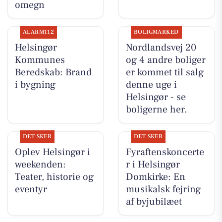
omegn
ALARM112
BOLIGMARKED
Helsingør
Nordlandsvej 20
Kommunes
og 4 andre boliger
Beredskab: Brand
er kommet til salg
i bygning
denne uge i
Helsingør - se
boligerne her.
DET SKER
DET SKER
Oplev Helsingør i
Fyraftenskoncerte
weekenden:
r i Helsingør
Teater, historie og
Domkirke: En
eventyr
musikalsk fejring
af byjubilæet