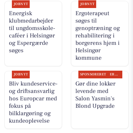
JOBNYT
JOBNYT
Energisk
Ergoterapeut
klubmedarbejder
søges til
til ungdomsskole-
genoptræning og
caféer i Helsingør
rehabilitering i
og Espergærde
borgerens hjem i
søges
Helsingør
kommune
JOBNYT
SPONSORERET
ERHVERV
Bliv kundeservice-
Gør dine lokker
og driftsansvarlig
levende med
hos Europcar med
Salon Yasmin's
fokus på
Blond Upgrade
bilklargøring og
kundeoplevelse