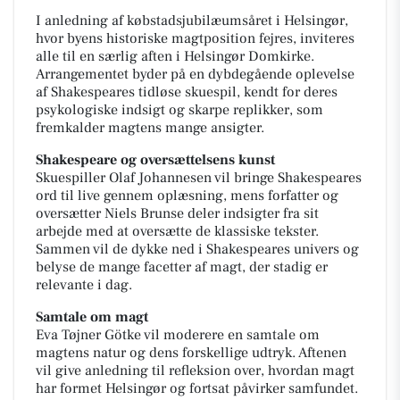
I anledning af købstadsjubilæumsåret i Helsingør,
hvor byens historiske magtposition fejres, inviteres
alle til en særlig aften i Helsingør Domkirke.
Arrangementet byder på en dybdegående oplevelse
af Shakespeares tidløse skuespil, kendt for deres
psykologiske indsigt og skarpe replikker, som
fremkalder magtens mange ansigter.
Shakespeare og oversættelsens kunst
Skuespiller Olaf Johannesen vil bringe Shakespeares
ord til live gennem oplæsning, mens forfatter og
oversætter Niels Brunse deler indsigter fra sit
arbejde med at oversætte de klassiske tekster.
Sammen vil de dykke ned i Shakespeares univers og
belyse de mange facetter af magt, der stadig er
relevante i dag.
Samtale om magt
Eva Tøjner Götke vil moderere en samtale om
magtens natur og dens forskellige udtryk. Aftenen
vil give anledning til refleksion over, hvordan magt
har formet Helsingør og fortsat påvirker samfundet.