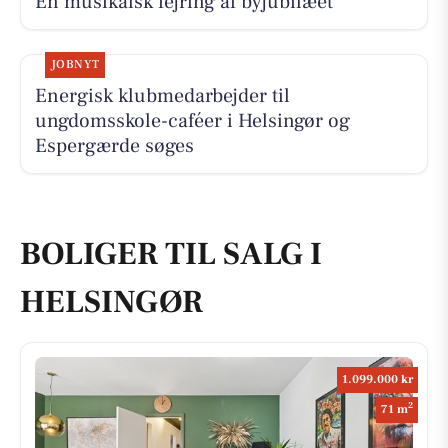
En musikalsk fejring af byjubilæet
JOBNYT
Energisk klubmedarbejder til
ungdomsskole-caféer i Helsingør og
Espergærde søges
BOLIGER TIL SALG I
HELSINGØR
1.099.000 kr
2
71 m