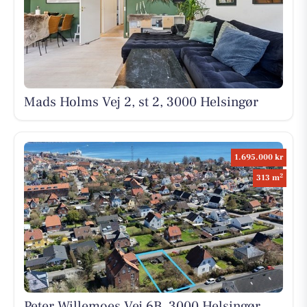
Mads Holms Vej 2, st 2, 3000 Helsingør
1.695.000 kr
2
313 m
Peter Willemoes Vej 6B, 3000 Helsingør