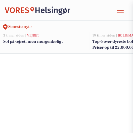
VORES
Helsingør
Seneste nyt ›
3 timer siden |
VEJRET
19 timer siden |
BOLIGM
Sol på vejret, men morgenkøligt
Top 6 over dyreste boli
Priser op til 22.000.0