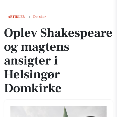
Oplev Shakespeare og magtens ansigter i Helsingør Domkirke
ARTIKLER
Det sker
Oplev Shakespeare
og magtens
ansigter i
Helsingør
Domkirke