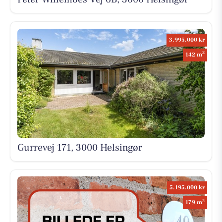
3.995.000 kr
2
142 m
Gurrevej 171, 3000 Helsingør
5.195.000 kr
2
179 m