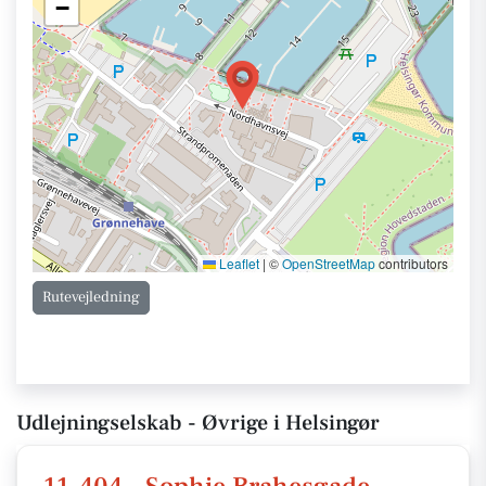
−
Leaflet
|
©
OpenStreetMap
contributors
Rutevejledning
Udlejningselskab - Øvrige i Helsingør