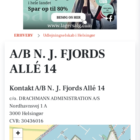
A/B N. J. Fjords Allé 14
ERHVERV
Udlejningselskab i Helsingør
A/B N. J. FJORDS
ALLÉ 14
Kontakt A/B N. J. Fjords Allé 14
c/o. DRACHMANN ADMINISTRATION A/S
Nordhavnsvej 1 A
3000 Helsingør
CVR: 30436016
+