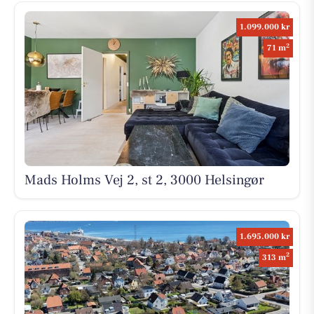
1.099.000 kr
2
71 m
Mads Holms Vej 2, st 2, 3000 Helsingør
1.695.000 kr
2
313 m