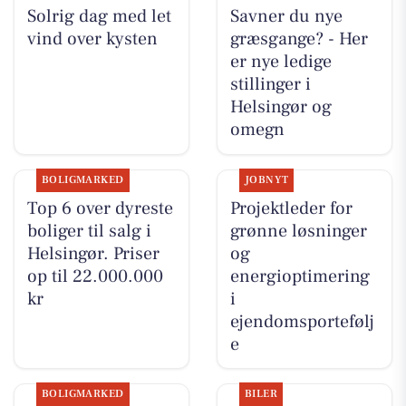
Solrig dag med let
Savner du nye
vind over kysten
græsgange? - Her
er nye ledige
stillinger i
Helsingør og
omegn
BOLIGMARKED
JOBNYT
Top 6 over dyreste
Projektleder for
boliger til salg i
grønne løsninger
Helsingør. Priser
og
op til 22.000.000
energioptimering
kr
i
ejendomsportefølj
e
BOLIGMARKED
BILER