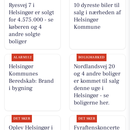
Ryesvej 7 i
10 dyreste biler til
Helsingør er solgt
salg i nærheden af
for 4.575.000 - se
Helsingør
køberen og 4
Kommune
andre solgte
boliger
ALARM112
BOLIGMARKED
Helsingør
Nordlandsvej 20
Kommunes
og 4 andre boliger
Beredskab: Brand
er kommet til salg
i bygning
denne uge i
Helsingør - se
boligerne her.
DET SKER
DET SKER
Oplev Helsingør i
Fyraftenskoncerte