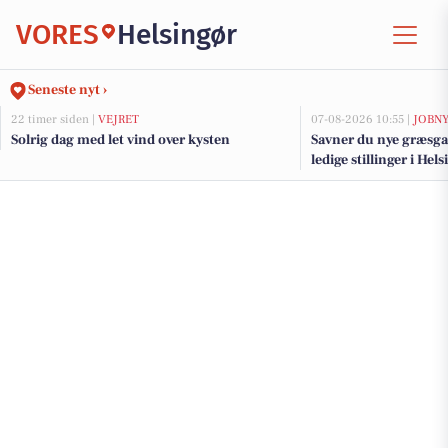
VORES
Helsingør
Seneste nyt ›
22 timer siden |
VEJRET
07-08-2026 10:55 |
JOBN
Solrig dag med let vind over kysten
Savner du nye græsga
ledige stillinger i He