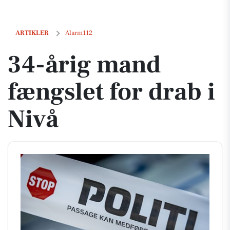
34-årig mand fængslet for drab i Nivå
ARTIKLER
Alarm112
34-årig mand
fængslet for drab i
Nivå