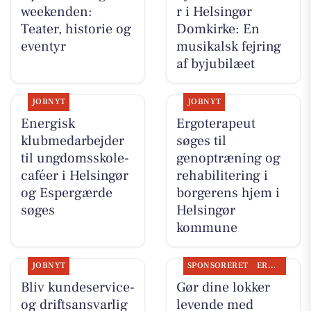
weekenden:
r i Helsingør
Teater, historie og
Domkirke: En
eventyr
musikalsk fejring
af byjubilæet
JOBNYT
JOBNYT
Energisk
Ergoterapeut
klubmedarbejder
søges til
til ungdomsskole-
genoptræning og
caféer i Helsingør
rehabilitering i
og Espergærde
borgerens hjem i
søges
Helsingør
kommune
JOBNYT
SPONSORERET
ERHVERV
Bliv kundeservice-
Gør dine lokker
og driftsansvarlig
levende med