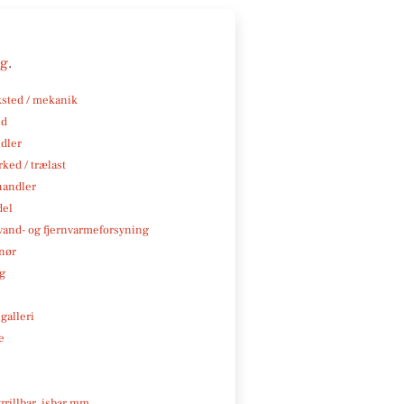
ng
.
sted / mekanik
nd
ndler
ked / trælast
handler
del
, vand- og fjernvarmeforsyning
nør
ng
galleri
e
 grillbar, isbar mm.