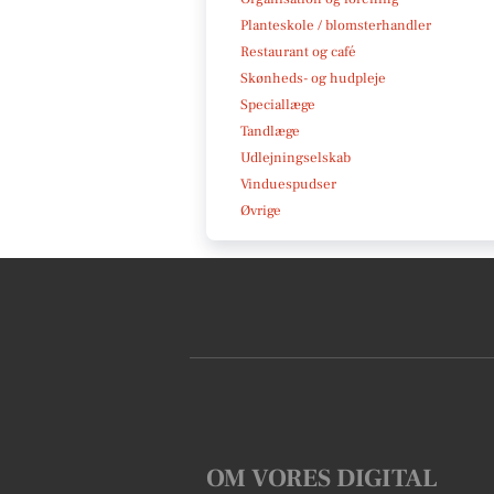
Planteskole / blomsterhandler
Restaurant og café
Skønheds- og hudpleje
Speciallæge
Tandlæge
Udlejningselskab
Vinduespudser
Øvrige
OM VORES DIGITAL