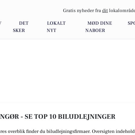
Gratis nyheder fra
dit
lokalområde
V
DET
LOKALT
MØD DINE
SP
SKER
NYT
NABOER
INGØR - SE TOP 10 BILUDLEJNINGER
vores overblik finder du biludlejningsfirmaer.
Oversigten indeholde