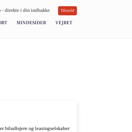
 -
direkte i din indbakke
Tilmeld
ORT
MINDESIDER
VEJRET
r biludlejere og leasingselskaber