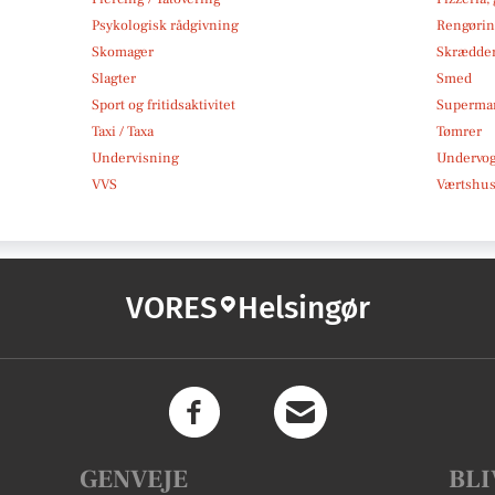
Psykologisk rådgivning
Rengøri
Skomager
Skrædde
Slagter
Smed
Sport og fritidsaktivitet
Superma
Taxi / Taxa
Tømrer
Undervisning
Undervo
VVS
Værtshus
VORES
Helsingør
GENVEJE
BLI