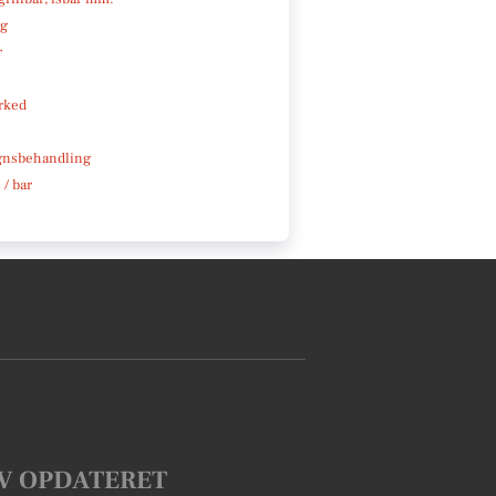
ng
r
rked
gnsbehandling
 / bar
V OPDATERET