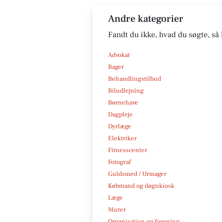
Andre kategorier
Fandt du ikke, hvad du søgte, så 
Advokat
Bager
Behandlingstilbud
Biludlejning
Børnehave
Dagpleje
Dyrlæge
Elektriker
Fitnesscenter
Fotograf
Guldsmed / Urmager
Købmand og døgnkiosk
Læge
Murer
Organisation og forening