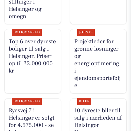
stillinger i
Helsingør og
omegn
BOLIGMARKED
JOBNYT
Top 6 over dyreste
Projektleder for
boliger til salg i
grønne løsninger
Helsingør. Priser
og
op til 22.000.000
energioptimering
kr
i
ejendomsportefølj
e
BOLIGMARKED
BILER
Ryesvej 7 i
10 dyreste biler til
Helsingør er solgt
salg i nærheden af
for 4.575.000 - se
Helsingør