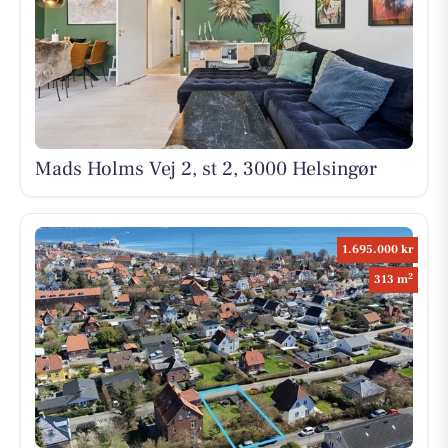
Mads Holms Vej 2, st 2, 3000 Helsingør
1.695.000 kr
2
313 m