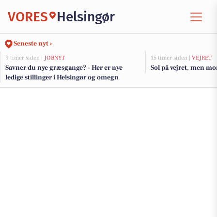
VORES
Helsingør
Seneste nyt ›
9 timer siden |
JOBNYT
15 timer siden |
VEJRET
Savner du nye græsgange? - Her er nye
Sol på vejret, men mo
ledige stillinger i Helsingør og omegn