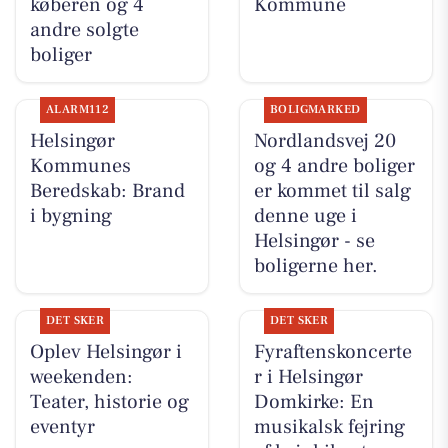
køberen og 4
Kommune
andre solgte
boliger
ALARM112
BOLIGMARKED
Helsingør
Nordlandsvej 20
Kommunes
og 4 andre boliger
Beredskab: Brand
er kommet til salg
i bygning
denne uge i
Helsingør - se
boligerne her.
DET SKER
DET SKER
Oplev Helsingør i
Fyraftenskoncerte
weekenden:
r i Helsingør
Teater, historie og
Domkirke: En
eventyr
musikalsk fejring