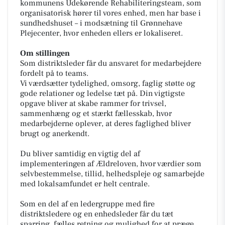
kommunens Udekørende Rehabiliteringsteam, som
organisatorisk hører til vores enhed, men har base i
sundhedshuset – i modsætning til Grønnehave
Plejecenter, hvor enheden ellers er lokaliseret.
Om stillingen
Som distriktsleder får du ansvaret for medarbejdere
fordelt på to teams.
Vi værdsætter tydelighed, omsorg, faglig støtte og
gode relationer og ledelse tæt på. Din vigtigste
opgave bliver at skabe rammer for trivsel,
sammenhæng og et stærkt fællesskab, hvor
medarbejderne oplever, at deres faglighed bliver
brugt og anerkendt.
Du bliver samtidig en vigtig del af
implementeringen af Ældreloven, hvor værdier som
selvbestemmelse, tillid, helhedspleje og samarbejde
med lokalsamfundet er helt centrale.
Som en del af en ledergruppe med fire
distriktsledere og en enhedsleder får du tæt
sparring, fælles retning og mulighed for at præge