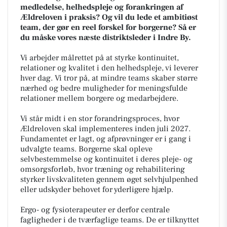
medledelse, helhedspleje og forankringen af
Ældreloven i praksis? Og vil du lede et ambitiøst
team, der gør en reel forskel for borgerne? Så er
du måske vores næste distriktsleder i Indre By.
Vi arbejder målrettet på at styrke kontinuitet,
relationer og kvalitet i den helhedspleje, vi leverer
hver dag. Vi tror på, at mindre teams skaber større
nærhed og bedre muligheder for meningsfulde
relationer mellem borgere og medarbejdere.
Vi står midt i en stor forandringsproces, hvor
Ældreloven skal implementeres inden juli 2027.
Fundamentet er lagt, og afprøvninger er i gang i
udvalgte teams. Borgerne skal opleve
selvbestemmelse og kontinuitet i deres pleje- og
omsorgsforløb, hvor træning og rehabilitering
styrker livskvaliteten gennem øget selvhjulpenhed
eller udskyder behovet for yderligere hjælp.
Ergo- og fysioterapeuter er derfor centrale
fagligheder i de tværfaglige teams. De er tilknyttet