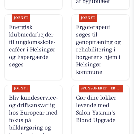
af byjubilæet
JOBNYT
JOBNYT
Energisk
Ergoterapeut
klubmedarbejder
søges til
til ungdomsskole-
genoptræning og
caféer i Helsingør
rehabilitering i
og Espergærde
borgerens hjem i
søges
Helsingør
kommune
JOBNYT
SPONSORERET
ERHVERV
Bliv kundeservice-
Gør dine lokker
og driftsansvarlig
levende med
hos Europcar med
Salon Yasmin's
fokus på
Blond Upgrade
bilklargøring og