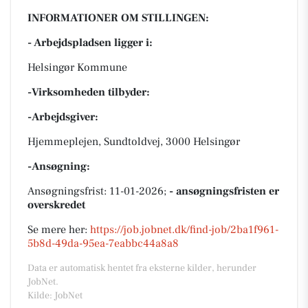
INFORMATIONER OM STILLINGEN:
- Arbejdspladsen ligger i:
Helsingør Kommune
-Virksomheden tilbyder:
-Arbejdsgiver:
Hjemmeplejen, Sundtoldvej, 3000 Helsingør
-Ansøgning:
Ansøgningsfrist: 11-01-2026;
- ansøgningsfristen er
overskredet
Se mere her:
https://job.jobnet.dk/find-job/2ba1f961-
5b8d-49da-95ea-7eabbc44a8a8
Data er automatisk hentet fra eksterne kilder, herunder
JobNet.
Kilde: JobNet