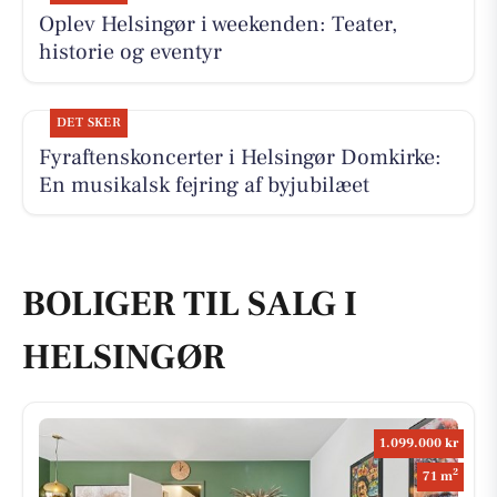
Oplev Helsingør i weekenden: Teater,
historie og eventyr
DET SKER
Fyraftenskoncerter i Helsingør Domkirke:
En musikalsk fejring af byjubilæet
BOLIGER TIL SALG I
HELSINGØR
1.099.000 kr
2
71 m