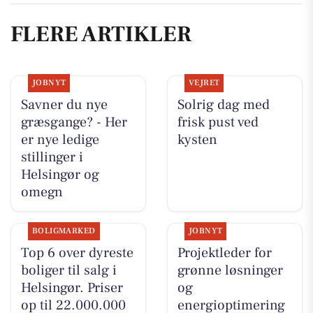
FLERE ARTIKLER
JOBNYT
VEJRET
Savner du nye
Solrig dag med
græsgange? - Her
frisk pust ved
er nye ledige
kysten
stillinger i
Helsingør og
omegn
BOLIGMARKED
JOBNYT
Top 6 over dyreste
Projektleder for
boliger til salg i
grønne løsninger
Helsingør. Priser
og
op til 22.000.000
energioptimering