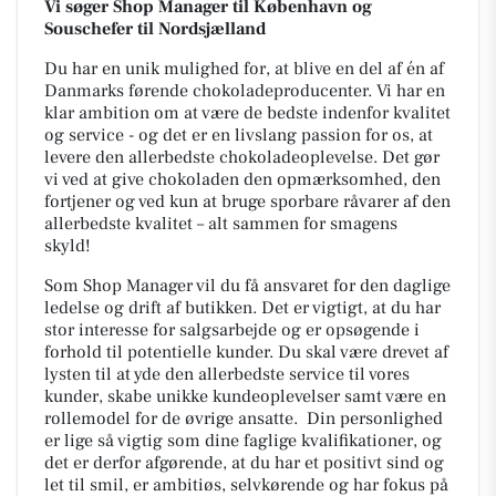
Vi søger Shop Manager til København og
Souschefer til Nordsjælland
Du har en unik mulighed for, at blive en del af én af
Danmarks førende chokoladeproducenter. Vi har en
klar ambition om at være de bedste indenfor kvalitet
og service - og det er en livslang passion for os, at
levere den allerbedste chokoladeoplevelse. Det gør
vi ved at give chokoladen den opmærksomhed, den
fortjener og ved kun at bruge sporbare råvarer af den
allerbedste kvalitet – alt sammen for smagens
skyld!
Som Shop Manager vil du få ansvaret for den daglige
ledelse og drift af butikken. Det er vigtigt, at du har
stor interesse for salgsarbejde og er opsøgende i
forhold til potentielle kunder. Du skal være drevet af
lysten til at yde den allerbedste service til vores
kunder, skabe unikke kundeoplevelser samt være en
rollemodel for de øvrige ansatte. Din personlighed
er lige så vigtig som dine faglige kvalifikationer, og
det er derfor afgørende, at du har et positivt sind og
let til smil, er ambitiøs, selvkørende og har fokus på