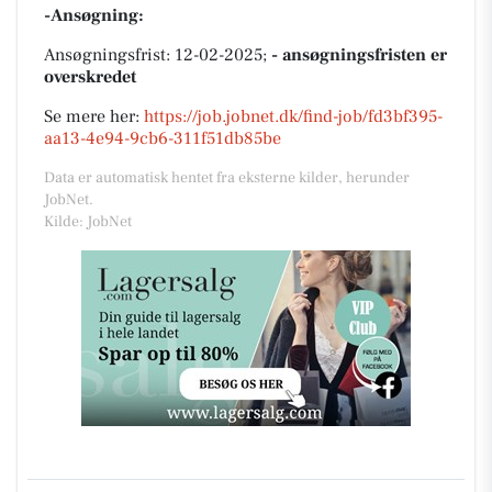
-Ansøgning:
Ansøgningsfrist: 12-02-2025;
- ansøgningsfristen er
overskredet
Se mere her:
https://job.jobnet.dk/find-job/fd3bf395-
aa13-4e94-9cb6-311f51db85be
Data er automatisk hentet fra eksterne kilder, herunder
JobNet.
Kilde: JobNet