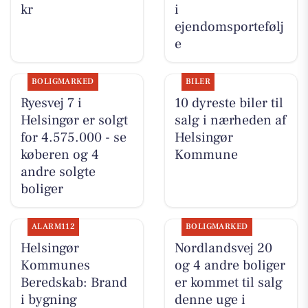
kr
i
ejendomsportefølj
e
BOLIGMARKED
BILER
Ryesvej 7 i
10 dyreste biler til
Helsingør er solgt
salg i nærheden af
for 4.575.000 - se
Helsingør
køberen og 4
Kommune
andre solgte
boliger
ALARM112
BOLIGMARKED
Helsingør
Nordlandsvej 20
Kommunes
og 4 andre boliger
Beredskab: Brand
er kommet til salg
i bygning
denne uge i