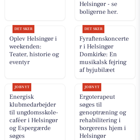
Helsingør - se
boligerne her.
DET SKER
DET SKER
Oplev Helsingør i
Fyraftenskoncerte
weekenden:
r i Helsingør
Teater, historie og
Domkirke: En
eventyr
musikalsk fejring
af byjubilæet
JOBNYT
JOBNYT
Energisk
Ergoterapeut
klubmedarbejder
søges til
til ungdomsskole-
genoptræning og
caféer i Helsingør
rehabilitering i
og Espergærde
borgerens hjem i
søges
Helsingør