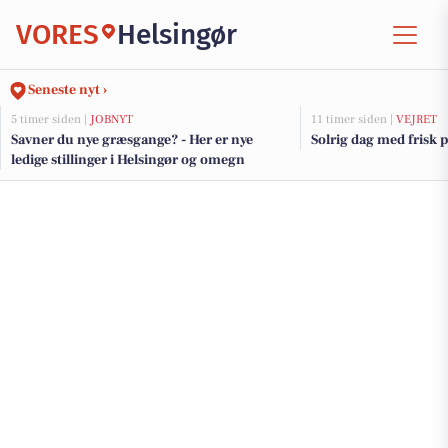
VORES
Helsingør
Seneste nyt ›
5 timer siden |
JOBNYT
11 timer siden |
VEJRET
Savner du nye græsgange? - Her er nye
Solrig dag med frisk 
ledige stillinger i Helsingør og omegn