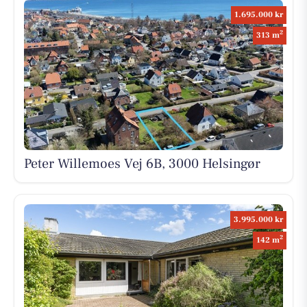
1.695.000 kr
2
313 m
Peter Willemoes Vej 6B, 3000 Helsingør
3.995.000 kr
2
142 m