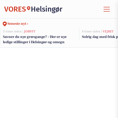
VORES
Helsingør
Seneste nyt ›
3 timer siden |
JOBNYT
8 timer siden |
VEJRET
Savner du nye græsgange? - Her er nye
Solrig dag med frisk 
ledige stillinger i Helsingør og omegn