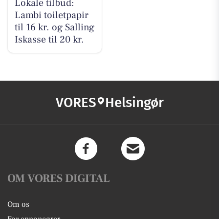
Lokale tilbud:
Lambi toiletpapir
til 16 kr. og Salling
Iskasse til 20 kr.
VORES
Helsingør
OM VORES DIGITAL
Om os
For annoncører