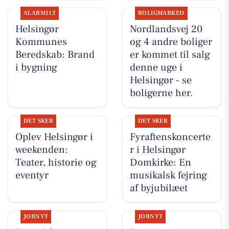
ALARM112
BOLIGMARKED
Helsingør
Nordlandsvej 20
Kommunes
og 4 andre boliger
Beredskab: Brand
er kommet til salg
i bygning
denne uge i
Helsingør - se
boligerne her.
DET SKER
DET SKER
Oplev Helsingør i
Fyraftenskoncerte
weekenden:
r i Helsingør
Teater, historie og
Domkirke: En
eventyr
musikalsk fejring
af byjubilæet
JOBNYT
JOBNYT