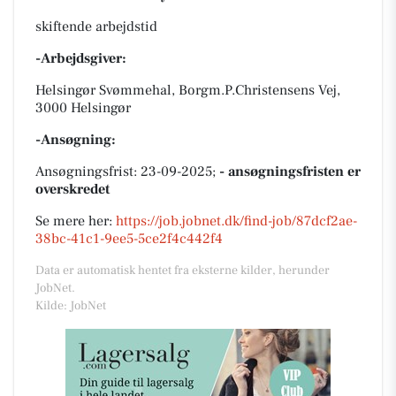
skiftende arbejdstid
-Arbejdsgiver:
Helsingør Svømmehal, Borgm.P.Christensens Vej,
3000 Helsingør
-Ansøgning:
Ansøgningsfrist: 23-09-2025;
- ansøgningsfristen er
overskredet
Se mere her:
https://job.jobnet.dk/find-job/87dcf2ae-
38bc-41c1-9ee5-5ce2f4c442f4
Data er automatisk hentet fra eksterne kilder, herunder
JobNet.
Kilde: JobNet