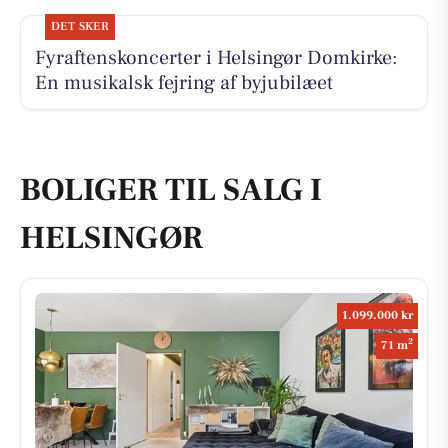
DET SKER
Fyraftenskoncerter i Helsingør Domkirke:
En musikalsk fejring af byjubilæet
BOLIGER TIL SALG I
HELSINGØR
1.099.000 kr
2
71 m