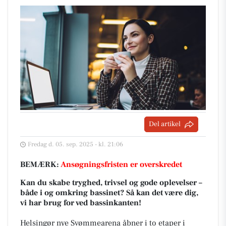
Del artikel
Fredag d. 05. sep. 2025 - kl. 21:06
BEMÆRK:
Ansøgningsfristen er overskredet
Kan du skabe tryghed, trivsel og gode oplevelser –
både i og omkring bassinet? Så kan det være dig,
vi har brug for ved bassinkanten!
Helsingør nye Svømmearena åbner i to etaper i