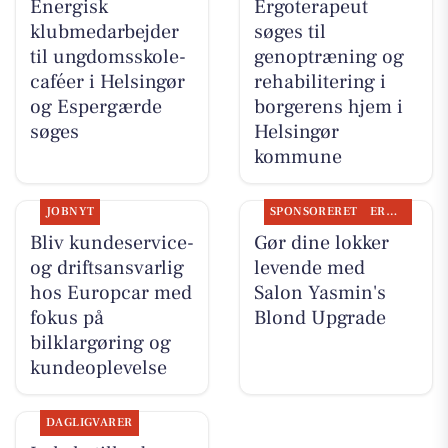
Energisk
Ergoterapeut
klubmedarbejder
søges til
til ungdomsskole-
genoptræning og
caféer i Helsingør
rehabilitering i
og Espergærde
borgerens hjem i
søges
Helsingør
kommune
JOBNYT
SPONSORERET
ERHVERV
Bliv kundeservice-
Gør dine lokker
og driftsansvarlig
levende med
hos Europcar med
Salon Yasmin's
fokus på
Blond Upgrade
bilklargøring og
kundeoplevelse
DAGLIGVARER