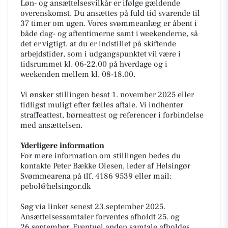
Løn- og ansættelsesvilkår er ifølge gældende
overenskomst. Du ansættes på fuld tid svarende til
37 timer om ugen. Vores svømmeanlæg er åbent i
både dag- og aftentimerne samt i weekenderne, så
det er vigtigt, at du er indstillet på skiftende
arbejdstider, som i udgangspunktet vil være i
tidsrummet kl. 06-22.00 på hverdage og i
weekenden mellem kl. 08-18.00.
Vi ønsker stillingen besat 1. november 2025 eller
tidligst muligt efter fælles aftale. Vi indhenter
straffeattest, børneattest og referencer i forbindelse
med ansættelsen.
Yderligere information
For mere information om stillingen bedes du
kontakte Peter Bække Olesen, leder af Helsingør
Svømmearena på tlf. 4186 9539 eller mail:
pebol@helsingor.dk
Søg via linket senest 23.september 2025.
Ansættelsessamtaler forventes afholdt 25. og
26.september. Eventuel anden samtale afholdes