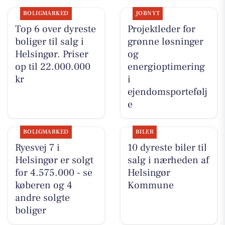
BOLIGMARKED
JOBNYT
Top 6 over dyreste
Projektleder for
boliger til salg i
grønne løsninger
Helsingør. Priser
og
op til 22.000.000
energioptimering
kr
i
ejendomsportefølj
e
BOLIGMARKED
BILER
Ryesvej 7 i
10 dyreste biler til
Helsingør er solgt
salg i nærheden af
for 4.575.000 - se
Helsingør
køberen og 4
Kommune
andre solgte
boliger