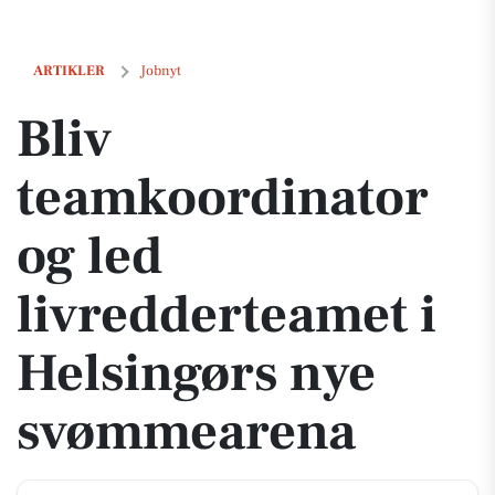
Bliv teamkoordinator og led livredderteamet i Helsingørs nye svøm
ARTIKLER
Jobnyt
Bliv
teamkoordinator
og led
livredderteamet i
Helsingørs nye
svømmearena