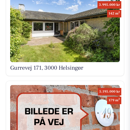
3.995.000 kr
2
142 m
Gurrevej 171, 3000 Helsingør
5.195.000 kr
2
179 m