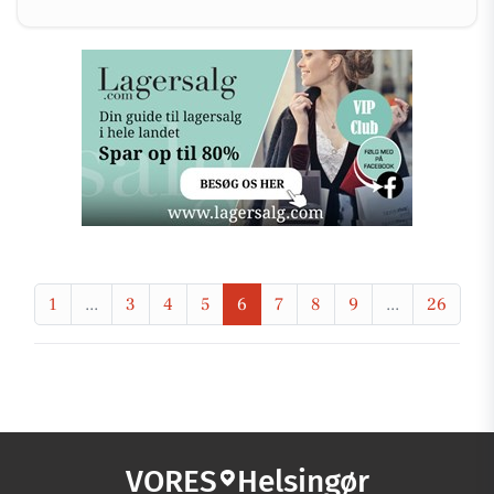
1
...
3
4
5
6
7
8
9
...
26
VORES
Helsingør