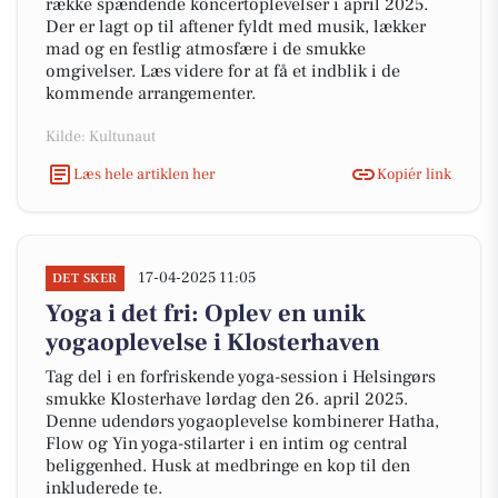
række spændende koncertoplevelser i april 2025.
Der er lagt op til aftener fyldt med musik, lækker
mad og en festlig atmosfære i de smukke
omgivelser. Læs videre for at få et indblik i de
kommende arrangementer.
Kilde: Kultunaut
Læs hele artiklen her
Kopiér link
17-04-2025 11:05
DET SKER
Yoga i det fri: Oplev en unik
yogaoplevelse i Klosterhaven
Tag del i en forfriskende yoga-session i Helsingørs
smukke Klosterhave lørdag den 26. april 2025.
Denne udendørs yogaoplevelse kombinerer Hatha,
Flow og Yin yoga-stilarter i en intim og central
beliggenhed. Husk at medbringe en kop til den
inkluderede te.