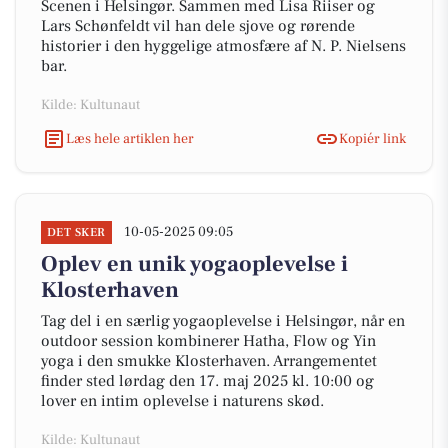
Scenen i Helsingør. Sammen med Lisa Riiser og
Lars Schønfeldt vil han dele sjove og rørende
historier i den hyggelige atmosfære af N. P. Nielsens
bar.
Kilde: Kultunaut
Læs hele artiklen her
Kopiér link
10-05-2025 09:05
DET SKER
Oplev en unik yogaoplevelse i
Klosterhaven
Tag del i en særlig yogaoplevelse i Helsingør, når en
outdoor session kombinerer Hatha, Flow og Yin
yoga i den smukke Klosterhaven. Arrangementet
finder sted lørdag den 17. maj 2025 kl. 10:00 og
lover en intim oplevelse i naturens skød.
Kilde: Kultunaut