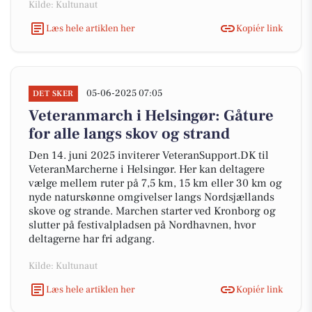
Kilde: Kultunaut
Læs hele artiklen her
Kopiér link
05-06-2025 07:05
DET SKER
Veteranmarch i Helsingør: Gåture
for alle langs skov og strand
Den 14. juni 2025 inviterer VeteranSupport.DK til
VeteranMarcherne i Helsingør. Her kan deltagere
vælge mellem ruter på 7,5 km, 15 km eller 30 km og
nyde naturskønne omgivelser langs Nordsjællands
skove og strande. Marchen starter ved Kronborg og
slutter på festivalpladsen på Nordhavnen, hvor
deltagerne har fri adgang.
Kilde: Kultunaut
Læs hele artiklen her
Kopiér link