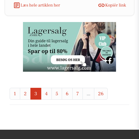
Læs hele artiklen her
Kopiér link
1
2
3
4
5
6
7
...
26