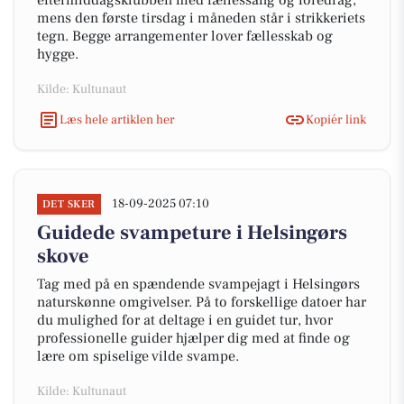
eftermiddagsklubben med fællessang og foredrag,
mens den første tirsdag i måneden står i strikkeriets
tegn. Begge arrangementer lover fællesskab og
hygge.
Kilde: Kultunaut
Læs hele artiklen her
Kopiér link
18-09-2025 07:10
DET SKER
Guidede svampeture i Helsingørs
skove
Tag med på en spændende svampejagt i Helsingørs
naturskønne omgivelser. På to forskellige datoer har
du mulighed for at deltage i en guidet tur, hvor
professionelle guider hjælper dig med at finde og
lære om spiselige vilde svampe.
Kilde: Kultunaut