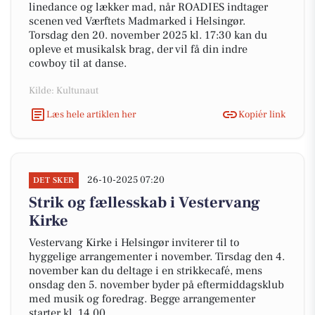
linedance og lækker mad, når ROADIES indtager
scenen ved Værftets Madmarked i Helsingør.
Torsdag den 20. november 2025 kl. 17:30 kan du
opleve et musikalsk brag, der vil få din indre
cowboy til at danse.
Kilde: Kultunaut
Læs hele artiklen her
Kopiér link
26-10-2025 07:20
DET SKER
Strik og fællesskab i Vestervang
Kirke
Vestervang Kirke i Helsingør inviterer til to
hyggelige arrangementer i november. Tirsdag den 4.
november kan du deltage i en strikkecafé, mens
onsdag den 5. november byder på eftermiddagsklub
med musik og foredrag. Begge arrangementer
starter kl. 14.00.